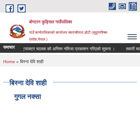
Skip to main content
बोगटान फुड्सिल गाउँपालिका
गाउँ कार्यपालिकाको कार्यालय चवराचौतारा,डोटी (सुदुरपश्चिम
प्रदेश,नेपाल )
समाचार
ेवा कारार ट्याक्टर चालक को अन्तिम नतिजा प्रकाशन गरिएको सूचना ।
सवारी चालक (ट्
You are here
Home
» बिस्ना देवि शाही
बिस्ना देवि शाही
गुगल नक्सा