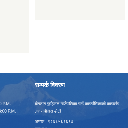
सम्पर्क विवरण
00 P.M.
बाेगटान फुड्सिल गाउँपालिका गाउँ कायर्पालिकाकाे कायार्लय
00 P.M.
,चवराचाैतारा डाेटी
अध्यक्ष : ९८६८५६९६९७