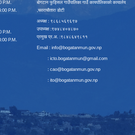
00 P.M.
बाेगटान फुड्सिल गाउँपालिका गाउँ कायर्पालिकाकाे कायार्लय
00 P.M.
,चवराचाैतारा डाेटी
अध्यक्ष : ९८६८५६९६९७
उपाध्यक्ष :९७४८४०४८७०
00 P.M.
प्रमुख प्र.अ. :९८४८६४९८११
00 P.M.
Email :
info@bogatanmun.gov.np
:
icto.bogatanmun@gmail.com
:
cao@bogatanmun.gov.np
:
ito@bogatanmun.gov.np