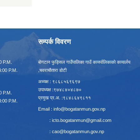
सम्पर्क विवरण
00 P.M.
बाेगटान फुड्सिल गाउँपालिका गाउँ कायर्पालिकाकाे कायार्लय
00 P.M.
,चवराचाैतारा डाेटी
अध्यक्ष : ९८६८५६९६९७
उपाध्यक्ष :९७४८४०४८७०
00 P.M.
प्रमुख प्र.अ. :९८४८६४९८११
00 P.M.
Email :
info@bogatanmun.gov.np
:
icto.bogatanmun@gmail.com
:
cao@bogatanmun.gov.np