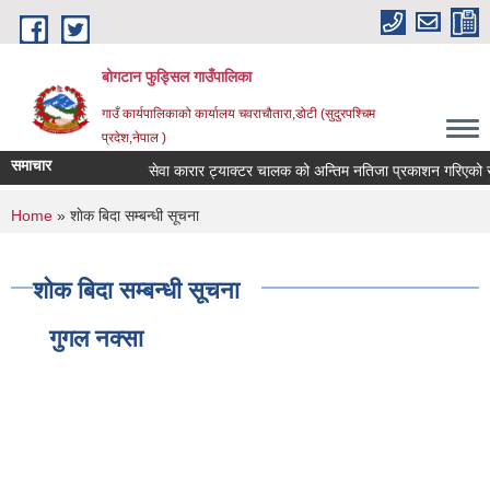
Skip to main content
बोगटान फुड्सिल गाउँपालिका
गाउँ कार्यपालिकाको कार्यालय चवराचौतारा,डोटी (सुदुरपश्चिम
प्रदेश,नेपाल )
समाचार
सेवा कारार ट्याक्टर चालक को अन्तिम नतिजा प्रकाशन गरिएको सूचन
You are here
Home
» शाेक बिदा सम्बन्धी सूचना
शाेक बिदा सम्बन्धी सूचना
गुगल नक्सा