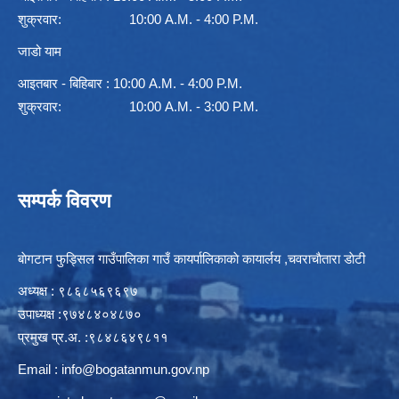
शुक्रवार: 10:00 A.M. - 4:00 P.M.
जाडो याम
आइतबार - बिहिबार : 10:00 A.M. - 4:00 P.M.
शुक्रवार: 10:00 A.M. - 3:00 P.M.
सम्पर्क विवरण
बाेगटान फुड्सिल गाउँपालिका गाउँ कायर्पालिकाकाे कायार्लय ,चवराचाैतारा डाेटी
अध्यक्ष : ९८६८५६९६९७
उपाध्यक्ष :९७४८४०४८७०
प्रमुख प्र.अ. :९८४८६४९८११
Email :
info@bogatanmun.gov.np