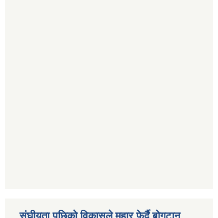
संघीयता पछिको विकासले मुहार फेर्दै बोगटान