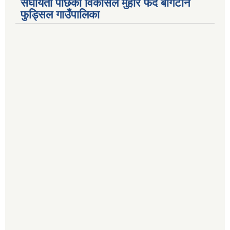
संघीयता पछिको विकासले मुहार फेर्दै बोगटान
फुड्सिल गाउँपालिका