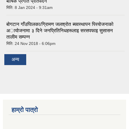
बार्षिक प्रगति प्रतिवेदन
मिति:
8 Jan 2024 - 9:31am
बाेगटान गाँउपािलका/ग्रािमण जलश्राेत ब्यवस्थापन पिरयाेजनाकाे
अायाेजनामा ३ दिने जनप्रितिनिधहरूलाइ सरसपफाइ सुसासन
तालीम सम्पन्न
मिति:
24 Nov 2018 - 6:06pm
अन्य
हाम्रो पात्रो