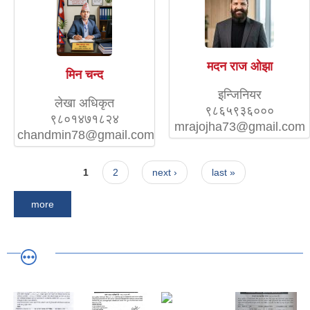
मदन राज ओझा
मिन चन्द
इन्जिनियर
लेखा अधिकृत
९८६५९३६०००
९८०१४७१८२४
mrajojha73@gmail.com
chandmin78@gmail.com
Pages
1
2
next ›
last »
more